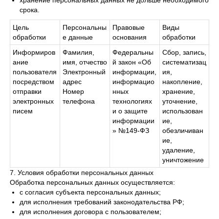
хранение персональных данных не дольше необходимого
срока.
Цель
Персональны
Правовые
Виды
обработки
е данные
основания
обработки
Информиров
Фамилия,
Федеральны
Сбор, запись,
ание
имя, отчество
й закон «Об
систематизац
пользователя
Электронный
информации,
ия,
посредством
адрес
информацио
накопление,
отправки
Номер
нных
хранение,
электронных
телефона
технологиях
уточнение,
писем
и о защите
использован
информации
ие,
» №149-ФЗ
обезличиван
ие,
удаление,
уничтожение
7. Условия обработки персональных данных
Обработка персональных данных осуществляется:
с согласия субъекта персональных данных;
для исполнения требований законодательства РФ;
для исполнения договора с пользователем;