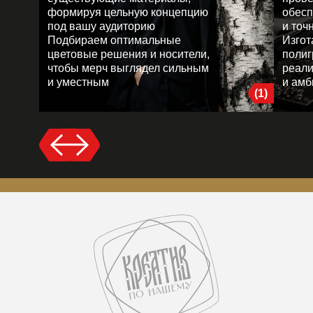
формируя цельную концепцию
обесп
под вашу аудиторию
и точ
Подбираем оптимальные
Изгот
цветовые решения и носители,
полиг
чтобы мерч выглядел сильным
реали
и уместным
и амб
(1)